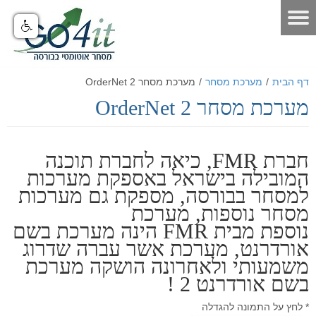
דף הבית
דף הבית
/
מערכת מסחר
/
מערכת מסחר OrderNet 2
אודות
מערכת מסחר OrderNet 2
מאמרים
אודות האתר
אודות חברת GO4IT
כלים לסוחר
מאמרים שוק ההון
חברת FMR, כיאה לחברת תוכנה
המובילה בישראל באספקת מערכות
מונחי שוק ההון
כלים לסוחר
פורום שוק ההון
הסיכון במסחר בבורסה
למסחר בבורסה, מספקת גם מערכות
לוח ארועים
פורום אופציות מעוף
נתונים כלכליים
כלים למסחר בישראל
הכר את מערכת המסחר
מסחר נוספות, מערכת
נוספת מבית FMR הינה מערכת בשם
תקנון האתר
פורום ניתוח טכני
מערכת מסחר
כלים למסחר בחול
הכר את מערכת המסחר
מחשבון המרת מטבעות
אורדרנט, מערכת אשר עברה שדרוג
דרושים
פורום מטח
מערכת מסחר FMR
מסחר אוטומטי
כלים לתחזוקת המחשב
סרטוני הדרכה - לשוניות המערכת
יומן אירועים כלכליים עולמי - יומי
משמעותי ולאחרונה הושקה מערכת
בשם אורדרנט 2 !
הטכנולוגיה
מחשבון פיבוט
קישורים שימושיים
פורום מסחר אוטומטי
סרטוני הדרכה כלליים
מערכת מסחר אוטומטי GO4IT
מסחר עצמאי בבורסה
מסחר אוטומטי במטח
* לחץ על התמונה להגדלה