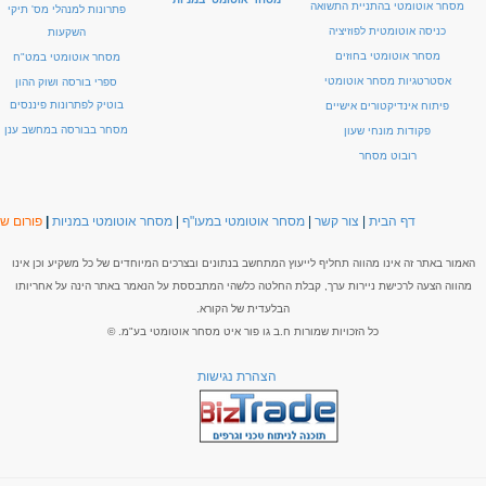
מסחר אוטומטי בהתניית התשואה
פתרונות למנהלי מס' תיקי
כניסה אוטומטית לפוזיציה
השקעות
מסחר אוטומטי בחוזים
מסחר אוטומטי במט"ח
אסטרטגיות מסחר אוטומטי
ספרי בורסה ושוק ההון
בוטיק לפתרונות פיננסים
פיתוח אינדיקטורים אישיים
מסחר בבורסה במחשב ענן
פקודות מונחי שעון
רובוט מסחר
דף הבית
|
צור קשר
|
מסחר אוטומטי במעו"ף
|
מסחר אוטומטי במניות
|
פורום שו
האמור באתר זה אינו מהווה תחליף לייעוץ המתחשב בנתונים ובצרכים המיוחדים של כל משקיע וכן אינו
מהווה הצעה לרכישת ניירות ערך, קבלת החלטה כלשהי המתבססת על הנאמר באתר הינה על אחריותו
הבלעדית של הקורא.
כל הזכויות שמורות ח.ב גו פור איט מסחר אוטומטי בע"מ. ©
הצהרת נגישות