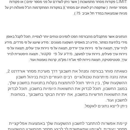
LIMIT
פקודות מסחר מתמשכות ( אשר ניתן לשדרם על פני מספר ימים ) או פקודות
מסחר יומיות ( שתקפת רק לאותו יום מסחר )( בפקודות המתקדמות הנ"ל פועלות רק על
מניות שנמצאות במדד תל אביב 75 ).
הנתונים אשר מתקבלים מהבורסה הפכו לזמינים ונוחים יותר לצפייה. תוכל לקבל באופן
מידי בלחיצת כפתור, מידע רב מאפיקי השקעה מגוונים : מידע שיוצג על פי מדדים, מידע
לנייר ערך, תצוגה על פי ניירות ערך יורדים, תצוגה על פי ניירות ערך עולים, תצוגה על פי
מידע על פי סקטור,
ניירות ערך פעילים, ניירות ערך למעקב,
תצוגה היסטורית לנייר
ערך, סטטיסטיקה, תצוגת ניירות לפי אג"ח / מק"מ, קרנות נאמנות ועוד.
כשאתה סוחר בבורסה ומנהל את חשבונך דרך מערכת מסחר אורדרנט 2,
אתה נהנה מיתרונות טכנולוגיים רבים העוזרים רבות בניהול חשבון
ההשקעות שלך, בין היתר תוכל להתמצות בקלות בתנועות בחשבון שלך,
במצב החשבון, תוכל לבדוק את התשואות היומיות בחשבון, תוכל לבדוק
את התשואות חודשיות בחשבון, את יתרות הבוקר בחשבונך , בטחונות
לחשבון ועוד.
ניתן לייצא נתונים לאקסל.
קיימת אפשרות להתחבר לחשבון ההשקעות שלך באמצעות אפליקציית
מסחר ייעודית לאייפון שמאפשרת לך לבצע מסחר מהחשבון ההשקעות