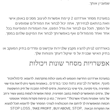
שמעניין אותך.
במערכת מסחר אורדרנט 2 קיימת אפשרות לעיצוב מסכים באופן אישי
וזאת בהתאם לבחירתך, אתה יכול לבחור את המודולים שמופעים
על המסך, תוכל גם לבחור את גודל הפונט, את העמודות המופיעות בכל
אחד ואחד מהמודולים ואף באפשרותך לבחור את המיקום שלהם במסך.
באורדרנט 2ניתן להציג מקבץ שלניירות ערךשונים ומדדים בתיק המעקב או
בתיק האישי שבנית על פי שיקול דעתך והנוחות שלך.
אפשרויות מסחר שונות ויכולות
סימולאטור
במערכת אורדרנט החדשה הוטמעו לא מעט יכולות מתקדמות. לדוגמא:
מעוף, אפשרות לביצוע נתוח טכני בגרפים
, באופציות מעוף ניתן לראות גרף שווי
הפוזיציה ,גרף פקיעה, גרף שינוי בביטחונות, גרפים לפילוח המבנה של תיק ההשקעות
שלך, גרפים המאפשרים לצפות במצב הפוזיציה, קימת אפשרות לצפות במגוון עשיר ורחב
של נתוני אופציות מעו"ף אשר
כולל " היווניות ", כמו כן קיימות פקודות מסחר אוטומטי
חכמות המאפשרות לך לרתום את הטכנולוגיה לצורכי המסחר שלך לדוגמא תוכל למצוא
STOP LOSS
STOP
את הפקודות הבאות: ,
, TAKE PROFIT , BUY ABOVE,