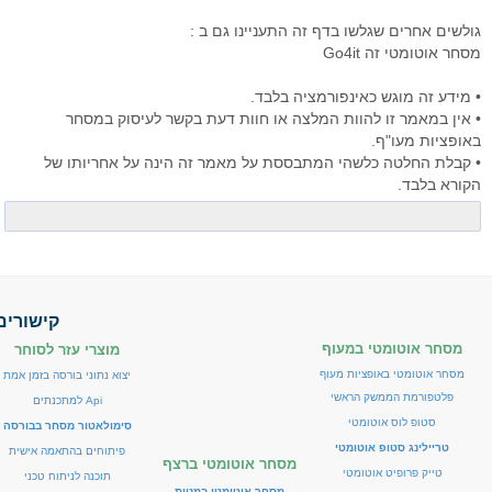
גולשים אחרים שגלשו בדף זה התעניינו גם ב :
מסחר אוטומטי זה Go4it
• מידע זה מוגש כאינפורמציה בלבד.
• אין במאמר זו להוות המלצה או חוות דעת בקשר לעיסוק במסחר
באופציות מעו"ף.
• קבלת החלטה כלשהי המתבססת על מאמר זה הינה על אחריותו של
הקורא בלבד.
קישורים
מסחר אוטומטי במעוף
מוצרי עזר לסוחר
מסחר אוטומטי באופציות מעוף
יצוא נתוני בורסה בזמן אמת
פלטפורמת הממשק הראשי
Api למתכנתים
סטופ לוס אוטומטי
סימולאטור מסחר בבורסה
טריילינג סטופ אוטומטי
פיתוחים בהתאמה אישית
מסחר אוטומטי ברצף
טייק פרופיט אוטומטי
תוכנה לניתוח טכני
מסחר אוטומטי במניות