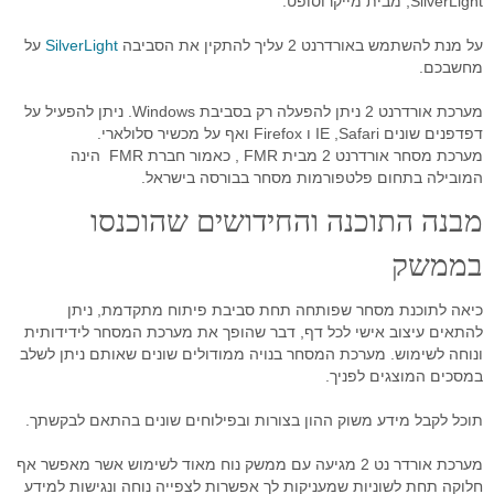
SilverLight, מבית מייקרוסופט.
רובוט מסחר
על מנת להשתמש באורדרנט 2 עליך להתקין את הסביבה
SilverLight
על
מחשבכם.
מסחר אוטומטי בהתניית התשואה
מערכת אורדרנט 2 ניתן להפעלה רק בסביבת Windows. ניתן להפעיל על
יצוא נתוני זמן אמת
דפדפנים שונים IE ,Safari ו Firefox ואף על מכשיר סלולארי.
מערכת מסחר אורדרנט 2 מבית FMR , כאמור חברת FMR הינה
סימולאטור מסחר בבורסה
המובילה בתחום פלטפורמות מסחר בבורסה בישראל.
פיתוחים אישים - רובוטי מסחר
מבנה התוכנה והחידושים שהוכנסו
בממשק
תוכנה לניתוח טכני
בוטיק לפתרונות תוכנה
כיאה לתוכנת מסחר שפותחה תחת סביבת פיתוח מתקדמת, ניתן
להתאים עיצוב אישי לכל דף, דבר שהופך את מערכת המסחר לידידותית
מסחר בבורסה במחשב ענן
ונוחה לשימוש. מערכת המסחר בנויה ממודולים שונים שאותם ניתן לשלב
במסכים המוצגים לפניך.
שאלות ותשובות
תוכל לקבל מידע משוק ההון בצורות ובפילוחים שונים בהתאם לבקשתך.
דרישות מערכת המסחר
מערכת אורדר נט 2 מגיעה עם ממשק נוח מאוד לשימוש אשר מאפשר אף
פתרונות למנהלי תיקים
חלוקה תחת לשוניות שמעניקות לך אפשרות לצפייה נוחה ונגישות למידע