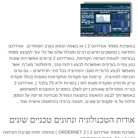
סימולטור מסחר Go4iTrainer
מדריכים מצולמים
מסחר עצמאי
מדדי בורסה עולמיים
מסחר אוטומטי לרצף
קורס פיתוח ובדיקת אסטרטגיות
שאלות נפוצות
מסחר בבורסה
מערכת מידע וציטוטים Go4iTicker
פלטפורמת הממשק הראשית
קורס מטח לסוחרים בזמן אמת
מסחר אוטומטי באופציות מעו"ף
חיבור API למתכנתים לבורסה
מערכת מסחר OrderNet 2
מסחר בבורסה
מסחר בבורסה
סטופ לוס אוטומטי
פלטפורמת הממשק הראשית
API לתכנות למעו"ף
מערכות מסחר
טייק פרופיט אוטומטי
מסחר בבורסה האמריקאית
מסחר אוטומטי בבורסה בחול
סטופ לוס אוטומטי באופציות מעוף
במערכת מסחר אורדרנט 2 ( או בשמה הנפוץ בקרב הסוחרים, אורדרנט
API למתכנתים לרצף
חוזים עתידיים
מסחר בוול סטריט
פקודות מונחי שעון
טריילינג סטופ אוטומטי באופציות
החדשה ) ממשקים חדשים רבים ומכלול שלם של כלי עזר למבצע מסחר
בבורסה. לעומת הגרסה הקודמת, באורדרנט 2 קיימים אפשרויות שונות
ניהול תיקים
אינדיקטורים
טייק פרופיט אוטומטי במעוף
כגון צפייה בגרפים ואפשרות לבצע ניתוח טכני
,
סימולטור מעו"ף, אשר
מאפשר לבצע הדמיית מצבי הפוזיציה בכל מיני תרחישים – גם טרם
פקודות עוקבות באופציות מעוף
הכניסה לפוזיציה, קיימות אף פקודות מתקדמות נוספות (כולל פקודת
טייק פרופיט ופקודת סטופ לוס ( במניות ת"א 75 בלבד ), אורדרנט 2
כניסה אוטומטית לפוזיציה במעוף
בנוייה ממודולים שאותם ניתן לשלב במסכים המוצגים למשתמש.
באפשרותך לבצע התאמה בתצוגת המודול מבחינת פריסה על המסך,
מסחר אוטומטי בחוזים
פילוח על פי סקטורים שונים, תצוגה ברורה בהתאמה אישית ועוד...
אסטרטגיות מסחר אוטומטי במעוף
אודות הטכנולוגיה ונתונים טכניים שונים
פיתוח אינדיקטורים אישיים
מערכת מסחר אורדרנט 2 ( ORDERNET 2 ) פותחה תחת סביבת הפיתוח
פקודות מונחי שעון