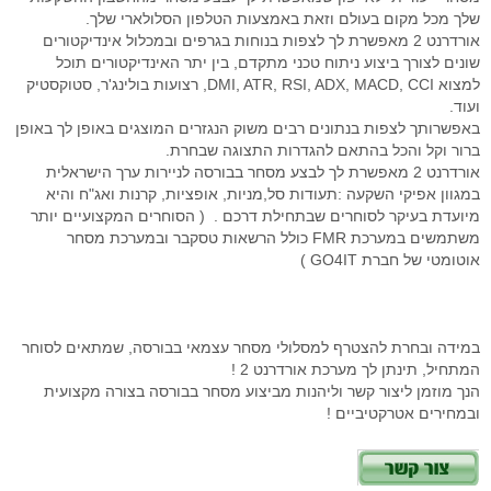
שלך מכל מקום בעולם וזאת באמצעות הטלפון הסלולארי שלך.
אורדרנט 2 מאפשרת לך לצפות בנוחות בגרפים ובמכלול אינדיקטורים
שונים לצורך ביצוע ניתוח טכני מתקדם, בין יתר האינדיקטורים תוכל
למצוא DMI, ATR, RSI, ADX, MACD, CCI, רצועות בולינג'ר, סטוקסטיק
ועוד.
באפשרותך לצפות בנתונים רבים משוק הנגזרים המוצגים באופן לך באופן
ברור וקל והכל בהתאם להגדרות התצוגה שבחרת.
אורדרנט 2 מאפשרת לך לבצע מסחר בבורסה לניירות ערך הישראלית
במגוון אפיקי השקעה :תעודות סל,מניות, אופציות, קרנות ואג"ח והיא
מיועדת בעיקר לסוחרים שבתחילת דרכם . ( הסוחרים המקצועיים יותר
משתמשים במערכת FMR כולל הרשאות טסקבר ובמערכת מסחר
אוטומטי של חברת GO4IT )
במידה ובחרת להצטרף למסלולי מסחר עצמאי בבורסה, שמתאים לסוחר
המתחיל, תינתן לך מערכת אורדרנט 2 !
הנך מוזמן ליצור קשר וליהנות מביצוע מסחר בבורסה בצורה מקצועית
ובמחירים אטרקטיביים !