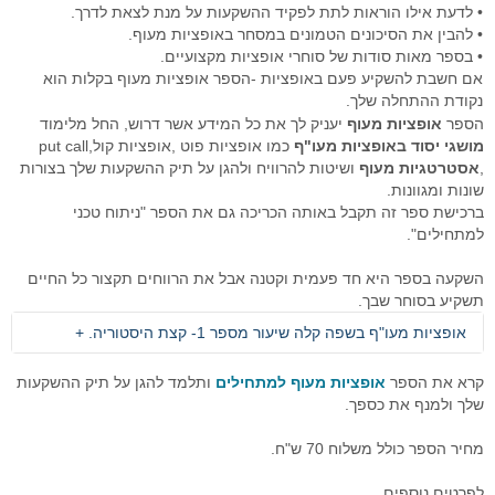
סימולטור מסחר Go4iTrainer
מדריכים מצולמים
מסחר עצמאי
מדדי בורסה עולמיים
מסחר אוטומטי לרצף
קורס פיתוח ובדיקת אסטרטגיות
• לדעת אילו הוראות לתת לפקיד ההשקעות על מנת לצאת לדרך.
• להבין את הסיכונים הטמונים במסחר באופציות מעוף.
שאלות נפוצות
מסחר בבורסה
מערכת מידע וציטוטים Go4iTicker
פלטפורמת הממשק הראשית
קורס מטח לסוחרים בזמן אמת
מסחר אוטומטי באופציות מעו"ף
• בספר מאות סודות של סוחרי אופציות מקצועיים.
אם חשבת להשקיע פעם באופציות -הספר אופציות מעוף בקלות הוא
חיבור API למתכנתים לבורסה
מערכת מסחר OrderNet 2
מסחר בבורסה
מסחר בבורסה
סטופ לוס אוטומטי
פלטפורמת הממשק הראשית
נקודת ההתחלה שלך.
הספר
אופציות מעוף
יעניק לך את כל המידע אשר דרוש, החל מלימוד
API לתכנות למעו"ף
מערכות מסחר
טייק פרופיט אוטומטי
מסחר בבורסה האמריקאית
מסחר אוטומטי בבורסה בחול
סטופ לוס אוטומטי באופציות מעוף
מושגי יסוד באופציות מעו"ף
כמו אופציות פוט ,אופציות קול,put call
,
אסטרטגיות מעוף
ושיטות להרוויח ולהגן על תיק ההשקעות שלך בצורות
API למתכנתים לרצף
חוזים עתידיים
מסחר בוול סטריט
פקודות מונחי שעון
טריילינג סטופ אוטומטי באופציות
שונות ומגוונות.
ברכישת ספר זה תקבל באותה הכריכה גם את הספר "ניתוח טכני
ניהול תיקים
אינדיקטורים
טייק פרופיט אוטומטי במעוף
למתחילים".
פקודות עוקבות באופציות מעוף
השקעה בספר היא חד פעמית וקטנה אבל את הרווחים תקצור כל החיים
תשקיע בסוחר שבך.
כניסה אוטומטית לפוזיציה במעוף
אופציות מעו"ף בשפה קלה שיעור מספר 1- קצת היסטוריה. +
מסחר אוטומטי בחוזים
שיעור מספר 1-קצת היסטוריה.
קרא את הספר
אופציות מעוף למתחילים
ותלמד להגן על תיק ההשקעות
אסטרטגיות מסחר אוטומטי במעוף
שלך ולמנף את כספך.
ביום חם במיוחד בחודש אוגוסט בשנת 1993 החלו להיסחר בבורסה
פיתוח אינדיקטורים אישיים
של תל אביב
מחיר הספר כולל משלוח 70 ש"ח.
אופציות המעו"ף
. הכלי החדש הזה שהיה קיים בעולם הפיננסי
פקודות מונחי שעון
בחו"ל שנים רבות לפני שהגיע אלינו לא זכה להצלחה גדולה בתחילת
לפרטים נוספים,