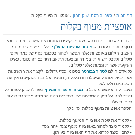
דף הבית
/
ספרי בורסה ושוק ההון
/
אופציות מעוף בקלות
אופציות מעוף בקלות
דף הבית
אודות
זה כבר לא סוד...ישנם לא מעט משקיעים מתוחכמים אשר גורפים סכומי
כסף גדולים בעזרת ה-
. על ידי שימוש במינוף
מסחר אופציות המעו"ף
מאמרים
אודות האתר
העצום הגלום באופציות אלה אפשר לסחור בסכומי כסף של כמה אלפי
שקלים ולקבל תשואות, במידה וביצעת את עבודתך בצורה נכונה, כאילו
אודות חברת GO4IT
כלים לסוחר
מאמרים שוק ההון
השקעת עשרות ומאות אלפי שקלים.
כל אדם חולם
בסכומי כסף גדולים ולקצור את התשואות
לסחור בבורסה
מונחי שוק ההון
כלים לסוחר
פורום שוק ההון
הסיכון במסחר בבורסה
אשר יביאו אותו להגיע לרווחה כלכלית, הבעיה שלרוב המשקיעים אין את
הסכומים הללו לסכן.
לוח ארועים
פורום אופציות מעוף
נתונים כלכליים
כלים למסחר בישראל
הכר את מערכת המסחר
מעבר לזה שימוש מושכל ב-
עשוי להעניק לסוחר כלי
מסחר אופציות המעוף
נהדר להגן על תיק ההשקעות שלו במקרים בהם הבורסה מתנהגת בניגוד
תקנון האתר
פורום ניתוח טכני
מערכת מסחר
כלים למסחר בחול
הכר את מערכת המסחר
מחשבון המרת מטבעות
לצפיות שלו.
הספר
אופציות מעוף
בקלות יסייע לך:
דרושים
פורום מטח
מערכת מסחר FMR
מסחר אוטומטי
כלים לתחזוקת המחשב
סרטוני הדרכה - לשוניות המערכת
יומן אירועים כלכליים עולמי - יומי
• ללמוד את שפת אופציות המעוף בקלות.
הטכנולוגיה
מחשבון פיבוט
קישורים שימושיים
פורום מסחר אוטומטי
סרטוני הדרכה כלליים
מערכת מסחר אוטומטי GO4IT
מסחר עצמאי בבורסה
מסחר אוטומטי במטח
• ללמוד כיצד לסחור באופציות מעוף צעד אחר צעד.
• להבין כיצד לקרוא את דף האופציות בעיתון.