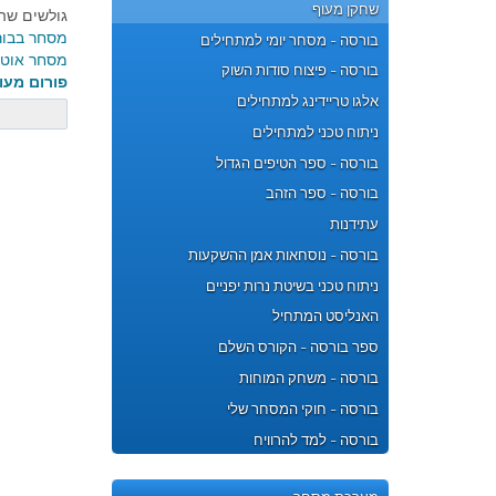
שחקן מעוף
גולשים שהת
מסחר בבו
בורסה - מסחר יומי למתחילים
מסחר אוטו
בורסה - פיצוח סודות השוק
פורום מעו
אלגו טריידינג למתחילים
ניתוח טכני למתחילים
בורסה - ספר הטיפים הגדול
בורסה - ספר הזהב
עתידנות
בורסה - נוסחאות אמן ההשקעות
ניתוח טכני בשיטת נרות יפניים
האנליסט המתחיל
ספר בורסה - הקורס השלם
בורסה - משחק המוחות
בורסה - חוקי המסחר שלי
בורסה - למד להרוויח