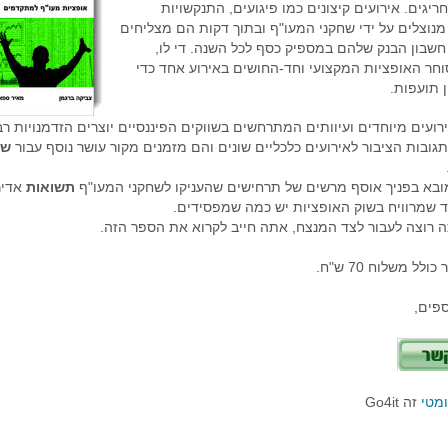
ריגים. אירועים קיצונים כמו פיגועים, התנקשויות
מנוצלים על ידי שחקני המעו"ף ובתוך דקות הם מצליחים
חשבון הבנק שלהם במספיק כסף לכל השנה. די לו,
וחר האופציות המקצועי וחד-החושים באירוע אחד כדי
ן תועפות.
ירועים מיוחדים ועיוותים המתרחשים בשווקים הפיננסיים יוצרים הזדמנויות רב
ובות הציבור לאירועים כלכליים שונים והם מזמנים מקור עושר נוסף עבור
שח
ובא בפניך אוסף מרשים של תרחישים שהעניקו לשחקני המעו"ף
תשואות
אדיר
ד שמרוויח בשוק האופציות יש כמה שמפסידים.
 רוצה לעבור לצד המנצח, אתה חייב לקרוא את הספר הזה.
לל משלוח 70 ש"ח.
ספים,
מטי
זה Go4it