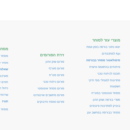
מוצרי עזר לסוחר
יצוא נתוני בורסה בזמן אמת
מסחר
Api למתכנתים
זירת הפורומים
מסחר 
סימולאטור מסחר בבורסה
פורום שוק ההון
מסחר ע
פיתוחים בהתאמה אישית
פורום מעו"ף
שאלות 
תוכנה לניתוח טכני
פורום מט"ח
מערכו
פתרונות למנהלי מס' תיקי
פורום ניתוח טכני
חוזים 
השקעות
ניהול ת
פורום מסחר אוטומטי
מסחר אוטומטי במט"ח
שירותי
פורום מחשבים ואינטרנט
ספרי בורסה ושוק ההון
FMR
פורום כאסח וחיבוקים
בוטיק לפתרונות פיננסים
מסחר א
מסחר בבורסה במחשב ענן