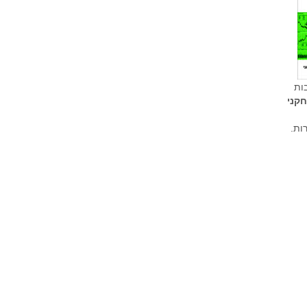
ות
קני
ות.