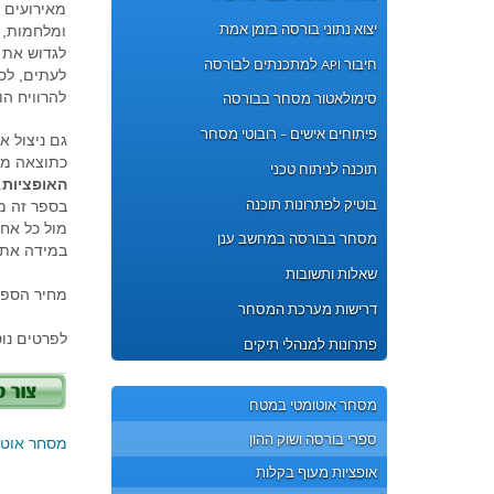
מאירועים ח
יצוא נתוני בורסה בזמן אמת
ומלחמות, 
לגדוש את 
חיבור API למתכנתים לבורסה
לעתים, לס
להרוויח הו
סימולאטור מסחר בבורסה
פיתוחים אישים - רובוטי מסחר
גם ניצול א
כתוצאה מתג
תוכנה לניתוח טכני
האופציות
.
בוטיק לפתרונות תוכנה
בספר זה מ
מול כל אח
מסחר בבורסה במחשב ענן
במידה אתה
שאלות ותשובות
מחיר הספר כו
דרישות מערכת המסחר
לפרטים נו
פתרונות למנהלי תיקים
מסחר אוטומטי במטח
ספרי בורסה ושוק ההון
מסחר אוטו
אופציות מעוף בקלות