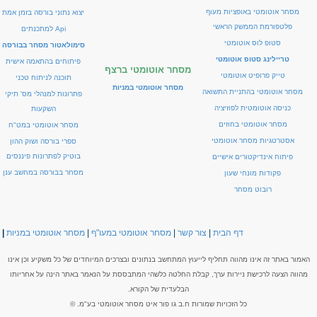
מסחר אוטומטי באופציות מעוף
יצוא נתוני בורסה בזמן אמת
רובוט מסחר
פלטפורמת הממשק הראשי
Api למתכנתים
סטופ לוס אוטומטי
סימולאטור מסחר בבורסה
מסחר אוטומטי בהתניית התשואה
טריילינג סטופ אוטומטי
פיתוחים בהתאמה אישית
מסחר אוטומטי ברצף
טייק פרופיט אוטומטי
תוכנה לניתוח טכני
יצוא נתוני זמן אמת
מסחר אוטומטי במניות
מסחר אוטומטי בהתניית התשואה
פתרונות למנהלי מס' תיקי
סימולאטור מסחר בבורסה
כניסה אוטומטית לפוזיציה
השקעות
מסחר אוטומטי בחוזים
מסחר אוטומטי במט"ח
פיתוחים אישים - רובוטי מסחר
אסטרטגיות מסחר אוטומטי
ספרי בורסה ושוק ההון
בוטיק לפתרונות פיננסים
פיתוח אינדיקטורים אישיים
תוכנה לניתוח טכני
מסחר בבורסה במחשב ענן
פקודות מונחי שעון
רובוט מסחר
בוטיק לפתרונות תוכנה
מסחר בבורסה במחשב ענן
דף הבית
|
צור קשר
|
מסחר אוטומטי במעו"ף
|
מסחר אוטומטי במניות
|
שאלות ותשובות
האמור באתר זה אינו מהווה תחליף לייעוץ המתחשב בנתונים ובצרכים המיוחדים של כל משקיע וכן אינו
מהווה הצעה לרכישת ניירות ערך, קבלת החלטה כלשהי המתבססת על הנאמר באתר הינה על אחריותו
דרישות מערכת המסחר
הבלעדית של הקורא.
כל הזכויות שמורות ח.ב גו פור איט מסחר אוטומטי בע"מ. ©
פתרונות למנהלי תיקים