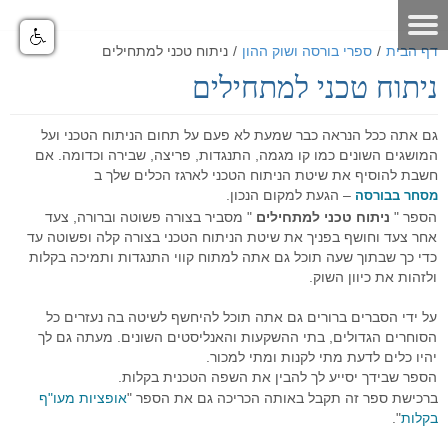
דף הבית
/
ספרי בורסה ושוק ההון
/
ניתוח טכני למתחילים
ניתוח טכני למתחילים
דף הבית
אודות
גם אתה ככל הנראה כבר שמעת לא פעם על תחום הניתוח הטכני ועל
המושגים השונים כמו קו מגמה, התנגדות, פריצה, שבירה וכדומה. אם
מאמרים
אודות האתר
חשבת להוסיף את שיטת הניתוח הטכני לארגז הכלים שלך ב
– הגעת למקום הנכון.
מסחר בבורסה
אודות חברת GO4IT
כלים לסוחר
מאמרים שוק ההון
הספר "
ניתוח טכני למתחילים
" מסביר בצורה פשוטה וברורה, צעד
אחר צעד וחושף בפניך את שיטת הניתוח הטכני בצורה קלה ופשוטה עד
מונחי שוק ההון
כלים לסוחר
פורום שוק ההון
הסיכון במסחר בבורסה
כדי כך שבתוך שעה תוכל גם אתה למתוח קווי התנגדות ותמיכה בקלות
ולזהות את כיוון השוק.
לוח ארועים
פורום אופציות מעוף
נתונים כלכליים
כלים למסחר בישראל
הכר את מערכת המסחר
על ידי הסברים ברורים גם אתה תוכל להיחשף לשיטה בה נעזרים כל
תקנון האתר
פורום ניתוח טכני
מערכת מסחר
כלים למסחר בחול
הכר את מערכת המסחר
מחשבון המרת מטבעות
הסוחרים הגדולים, בתי ההשקעות והאנליסטים השונים. מעתה גם לך
יהיו כלים לדעת מתי לקנות ומתי למכור.
דרושים
פורום מטח
מערכת מסחר FMR
מסחר אוטומטי
כלים לתחזוקת המחשב
סרטוני הדרכה - לשוניות המערכת
יומן אירועים כלכליים עולמי - יומי
הספר שבידך יסייע לך להבין את השפה הטכנית בקלות.
ברכישת ספר זה תקבל באותה הכריכה גם את הספר "
אופציות מעו"ף
הטכנולוגיה
מחשבון פיבוט
קישורים שימושיים
פורום מסחר אוטומטי
סרטוני הדרכה כלליים
מערכת מסחר אוטומטי GO4IT
מסחר עצמאי בבורסה
מסחר אוטומטי במטח
בקלות
".