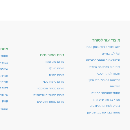
מוצרי עזר לסוחר
יצוא נתוני בורסה בזמן אמת
מסחר
Api למתכנתים
זירת הפורומים
מסחר 
סימולאטור מסחר בבורסה
פורום שוק ההון
מסחר ע
פיתוחים בהתאמה אישית
פורום מעו"ף
שאלות 
תוכנה לניתוח טכני
פורום מט"ח
מערכו
פתרונות למנהלי מס' תיקי
פורום ניתוח טכני
חוזים 
השקעות
ניהול ת
פורום מסחר אוטומטי
מסחר אוטומטי במט"ח
שירותי
פורום מחשבים ואינטרנט
ספרי בורסה ושוק ההון
FMR
פורום כאסח וחיבוקים
בוטיק לפתרונות פיננסים
מסחר א
מסחר בבורסה במחשב ענן