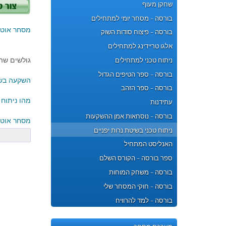
שחקן מעוף
בורסה - מסחר יומי למתחילים
מסחר אוטו
בורסה - פיצוח סודות השוק
אלגו טריידינג למתחילים
גולשים שהת
ניתוח טכני למתחילים
בורסה - ספר הטיפים הגדול
השקעה בשו
בורסה - ספר הזהב
מהו ניתוח 
עתידנות
בורסה - נוסחאות אמן ההשקעות
מסחר אוטו
ניתוח טכני בשיטת נרות יפניים
האנליסט המתחיל
ספר בורסה - הקורס השלם
בורסה - משחק המוחות
בורסה - חוקי המסחר שלי
בורסה - למד להרוויח