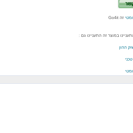
מטי
זה Go4it
עניינו במוצר זה התעניינו גם :
ק ההון
טכני
מטי