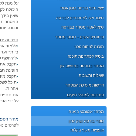
על מנת לק
יצוא נתוני בורסה בזמן אמת
היכולת לקר
שאין בידך 
חיבור API למתכנתים לבורסה
המסחר תוכ
סימולאטור מסחר בבורסה
ונבונה יותר
פיתוחים אישים - רובוטי מסחר
ספר זה יסי
•
ללמוד את 
תוכנה לניתוח טכני
ביותר ועד
בוטיק לפתרונות תוכנה
•
להיחשף לע
•
תקבל את ה
מסחר בבורסה במחשב ענן
הופעת תבנ
שאלות ותשובות
•
תקבל מידע
•
תוכל לשלב
דרישות מערכת המסחר
אחרות.
אם תתייחס
פתרונות למנהלי תיקים
על ידי הנר
מסחר אוטומטי במטח
מחיר הספר כו
ספרי בורסה ושוק ההון
לפרטים נו
אופציות מעוף בקלות