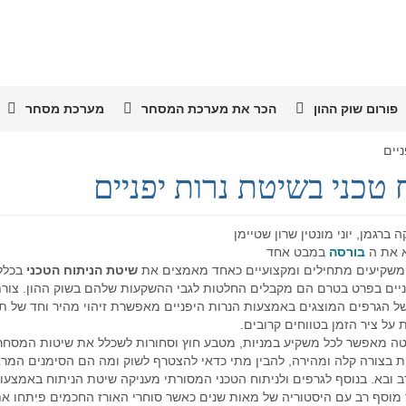
פורום שוק ההון
הכר את מערכת המסחר
מערכת מסחר
יים
 טכני בשיטת נרות יפניים
 ברגמן, יוני מונטין שרון שטיימן
א את ה
בורסה
במבט אחד
ר משקיעים מתחילים ומקצועיים כאחד מאמצים את
שיטת הניתוח הטכני
בכלל
ניים בפרט בטרם הם מקבלים החלטות לגבי ההשקעות שלהם בשוק ההון. צור
ל הגרפים המוצגים באמצעות הנרות היפניים מאפשרת זיהוי מהיר וחד של תנ
על ציר הזמן בטווחים קרובים.
טה מאפשר לכל משקיע במניות, מטבע חוץ וסחורות לשכלל את שיטות המסחר 
 בצורה קלה ומהירה, להבין מתי כדאי להצטרף לשוק ומה הם הסימנים המרא
 ובא. בנוסף לגרפים ולניתוח הטכני המסורתי מעניקה שיטת הניתוח באמצעות
ך מוסף רב עם היסטוריה של מאות שנים כאשר סוחרי האורז החכמים פיתחו א