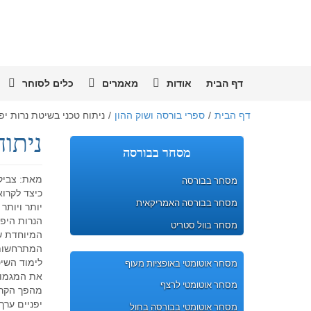
דף הבית
אודות
מאמרים
כלים לסוחר
דף הבית
/
ספרי בורסה ושוק ההון
/
ניתוח טכני בשיטת נרות יפנ
ניתוח
מסחר בבורסה
מאת: צביקה
מסחר בבורסה
כיצד לקרו
מסחר בבורסה האמריקאית
יותר ויות
הנרות היפ
מסחר בוול סטריט
המיוחדת ש
המתרחשות 
לימוד השי
מסחר אוטומטי באופציות מעוף
את המגמות
מסחר אוטומטי לרצף
מהפך הקרב
יפניים ער
מסחר אוטומטי בבורסה בחול