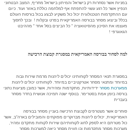
במניות אשר נסחרות רק בישראל והמיתון בישראל מחריף, המצב הבטחוני
הנפיץ אשר כל רגע עשוי להתפתח אף למלחמה כוללת באזור ועוד. כיום
עם ההתקדמות הטכנולוגית יכול כול משקיע לבצע בכול בורסות העולם
בכלל וביצוע מסחר בבורסה האמריקאית בפרט ובקלות ! ובכך לחסוך
מעצמו את הסיכון מהסיטואציה " כל הביצים בסל אחד " מההיבט
הגאוגרפי !
למה לסחור בבורסה האמריקאית במסגרת קבוצת הרכישה
במסגרת תנאי המסחר לקוחותינו יכולים ליהנות מרמת שירות גבוה
במיוחד ומתנאי מסחר אטרקטיביים במיוחד. לקוחותינו יכולים ליהנות
ממערכות מסחר
ידידותיות, מתקדמות ומהירות, אשר כמובן מציעות נתוני
בורסה בזמן אמת בסטרימר. בנוסף ישנה תמיכה אנושית בחדר מסחר
בעברית
סוחרים אשר מצטרפים לקבוצת הרכישה בעניין מסחר בבורסה
האמריקאית, יכולים ליהנות מברוקרים מפוקחים והמובילים בארה"ב, אשר
כול מטרתם היא לספק לחוג לקוחותיהם שירות לקוחות מתקדם ומהיר,
מערכות מסחר מתקדמות וכן חווית מסחר כיאה למערכות מסחר