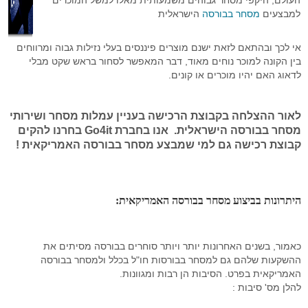
העולם, היקפי מסחר גבוהים משמעותית מאלו למשל המוכרים
סימולטור מסחר Go4iTrainer
מדריכים מצולמים
מסחר עצמאי
מדדי בורסה עולמיים
מסחר אוטומטי לרצף
קורס פיתוח ובדיקת אסטרטגיות
למבצעים
מסחר בבורסה
הישראלית
שאלות נפוצות
מסחר בבורסה
מערכת מידע וציטוטים Go4iTicker
פלטפורמת הממשק הראשית
קורס מטח לסוחרים בזמן אמת
מסחר אוטומטי באופציות מעו"ף
אי לכך ובהתאם לזאת ישנם מוצרים פיננסים בעלי נזילות גבוה ומרווחים
חיבור API למתכנתים לבורסה
מערכת מסחר OrderNet 2
מסחר בבורסה
מסחר בבורסה
סטופ לוס אוטומטי
פלטפורמת הממשק הראשית
בין הקונה למוכר נוחים מאוד, דבר המאפשר לסחור בראש שקט מבלי
לדאוג האם יהיו מוכרים או קונים.
API לתכנות למעו"ף
מערכות מסחר
טייק פרופיט אוטומטי
מסחר בבורסה האמריקאית
מסחר אוטומטי בבורסה בחול
סטופ לוס אוטומטי באופציות מעוף
API למתכנתים לרצף
חוזים עתידיים
מסחר בוול סטריט
פקודות מונחי שעון
טריילינג סטופ אוטומטי באופציות
לאור ההצלחה בקבוצת הרכישה בעניין עמלות מסחר ושירותי
מסחר בבורסה הישראלית. אנו בחברת Go4it בחרנו להקים
ניהול תיקים
אינדיקטורים
טייק פרופיט אוטומטי במעוף
קבוצת רכישה גם למי שמבצע מסחר בבורסה האמריקאית !
פקודות עוקבות באופציות מעוף
כניסה אוטומטית לפוזיציה במעוף
היתרונות בביצוע מסחר בבורסה האמריקאית:
מסחר אוטומטי בחוזים
כאמור, בשנים האחרונות יותר ויותר סוחרים בבורסה מסיתים את
אסטרטגיות מסחר אוטומטי במעוף
ההשקעות שלהם גם למסחר בבורסות חו"ל בכלל ולמסחר בבורסה
האמריקאית בפרט. הסיבות הן רבות ומגוונות.
פיתוח אינדיקטורים אישיים
להלן מס' סיבות :
פקודות מונחי שעון