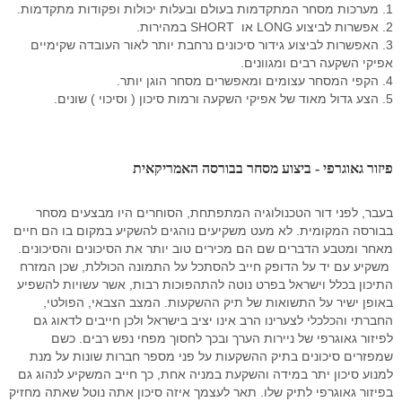
1. מערכות מסחר המתקדמות בעולם ובעלות יכולות ופקודות מתקדמות.
2. אפשרות לביצוע LONG או SHORT במהירות.
רובוט מסחר
3. האפשרות לביצוע גידור סיכונים נרחבת יותר לאור העובדה שקימיים
אפיקי השקעה רבים ומגוונים.
מסחר אוטומטי בהתניית התשואה
4. הקפי המסחר עצומים ומאפשרים מסחר הוגן יותר.
5. הצע גדול מאוד של אפיקי השקעה ורמות סיכון ( וסיכוי ) שונים.
יצוא נתוני זמן אמת
סימולאטור מסחר בבורסה
פיזור גאוגרפי - ביצוע מסחר בבורסה האמריקאית
פיתוחים אישים - רובוטי מסחר
תוכנה לניתוח טכני
בעבר, לפני דור הטכנולוגיה המתפתחת, הסוחרים היו מבצעים מסחר
בבורסה המקומית. לא מעט משקיעים נוהגים להשקיע במקום בו הם חיים
בוטיק לפתרונות תוכנה
מאחר ומטבע הדברים שם הם מכירים טוב יותר את הסיכונים והסיכונים.
משקיע עם יד על הדופק חייב להסתכל על התמונה הכוללת, שכן המזרח
מסחר בבורסה במחשב ענן
התיכון בכלל וישראל בפרט נוטה להתהפוכות רבות, אשר עשויות להשפיע
באופן ישיר על התשואות של תיק ההשקעות. המצב הצבאי, הפולטי,
שאלות ותשובות
החברתי והכלכלי לצערינו הרב אינו יציב בישראל ולכן חייבים לדאוג גם
לפיזור גאוגרפי של ניירות הערך ובכך לחסוך מפחי נפש רבים. כשם
דרישות מערכת המסחר
שמפזרים סיכונים בתיק ההשקעות על פני מספר חברות שונות על מנת
למנוע סיכון יתר במידה והשקעת במניה אחת, כך חייב המשקיע לנהוג גם
פתרונות למנהלי תיקים
בפיזור גאוגרפי לתיק שלו. תאר לעצמך איזה סיכון אתה נוטל שאתה מחזיק