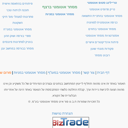
טריילינג סטופ אוטומטי
פיתוחים בהתאמה אישית
מסחר אוטומטי ברצף
טייק פרופיט אוטומטי
תוכנה לניתוח טכני
מסחר אוטומטי במניות
מסחר אוטומטי בהתניית התשואה
פתרונות למנהלי מס' תיקי
כניסה אוטומטית לפוזיציה
השקעות
מסחר אוטומטי בחוזים
מסחר אוטומטי במט"ח
אסטרטגיות מסחר אוטומטי
ספרי בורסה ושוק ההון
בוטיק לפתרונות פיננסים
פיתוח אינדיקטורים אישיים
מסחר בבורסה במחשב ענן
פקודות מונחי שעון
רובוט מסחר
דף הבית
|
צור קשר
|
מסחר אוטומטי במעו"ף
|
מסחר אוטומטי במניות
|
פורום שו
האמור באתר זה אינו מהווה תחליף לייעוץ המתחשב בנתונים ובצרכים המיוחדים של כל משקיע וכן אינו
מהווה הצעה לרכישת ניירות ערך, קבלת החלטה כלשהי המתבססת על הנאמר באתר הינה על אחריותו
הבלעדית של הקורא.
כל הזכויות שמורות ח.ב גו פור איט מסחר אוטומטי בע"מ. ©
הצהרת נגישות