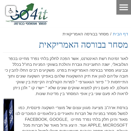
דף הבית
דף הבית
/
מסחר בבורסה האמריקאית
אודות
מסחר בבורסה האמריקאית
מאמרים
אודות האתר
לאור זמינות רשת האינטרנט, אשר הפכה לחלק בלתי נפרד מחיינו בכפר
אודות חברת GO4IT
כלים לסוחר
מאמרים שוק ההון
הגלובאלי, ישנה התעניינות גוברת והולכת בשווקי המניות בחו"ל בכלל
ובביצוע מסחר בבורסה האמריקאית בפרט. משקיעים רבים החלו להבין כי
מונחי שוק ההון
כלים לסוחר
פורום שוק ההון
הסיכון במסחר בבורסה
חובה עליהם לגוון את תיק ההשקעות שלהם באפיקי השקעה שונים ותוך
התייחסות ל " פיזור הגאוגרפי " למרות הקורלציה הקיימת בין שווקי
לוח ארועים
פורום אופציות מעוף
נתונים כלכליים
כלים למסחר בישראל
הכר את מערכת המסחר
העולם, לא פעם ניתן למצוא שווקים שונים שלא " יישרו קו " ולכן ניתן
לראות לא פעם שוני בין אופי המסחר בין מדינות שונות.
תקנון האתר
פורום ניתוח טכני
מערכת מסחר
כלים למסחר בחול
הכר את מערכת המסחר
מחשבון המרת מטבעות
בורסת ארה"ב מציעה מגוון עצום של מוצרי השקעה פיננסית, כמו
דרושים
פורום מטח
מערכת מסחר FMR
מסחר אוטומטי
כלים לתחזוקת המחשב
סרטוני הדרכה - לשוניות המערכת
יומן אירועים כלכליים עולמי - יומי
למשל מסחר במניות של חברות ותאגידים בינלאומיים המוכרים לנו
מאוד והינן חלק בלתי נפרד מחיינו FACEBOOK, GOOGLE,
הטכנולוגיה
מחשבון פיבוט
קישורים שימושיים
פורום מסחר אוטומטי
סרטוני הדרכה כלליים
מערכת מסחר אוטומטי GO4IT
מסחר עצמאי בבורסה
מסחר אוטומטי במטח
APPLE, MICROSOFT ועוד. היצע גדול מאוד של חברות מכל