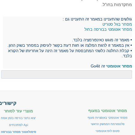
מתקדמות בחו"ל.
גולשים שהתעניינו במאמר זה התעניינו גם :
מסחר בוול סטריט
מסחר אוטומטי בבורסה בחול
•
מאמר זה מוגש כאינפורמציה בלבד.
•
אין במאמר זו להוות המלצה או חוות דעת בקשר לעיסוק במסחר בשוק ההון.
•
קבלת החלטה כלשהי המתבססת על מאמר זה הינה על אחריותו של הקורא
בלבד.
מסחר אוטומטי
זה Go4it
קישורים
מסחר אוטומטי במעוף
מוצרי עזר לסוחר
מסחר אוטומטי באופציות מעוף
יצוא נתוני בורסה בזמן אמת
פלטפורמת הממשק הראשי
Api למתכנתים
סטופ לוס אוטומטי
סימולאטור מסחר בבורסה