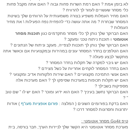
סימולטור מסחר Go4iTrainer
מדריכים מצולמים
מסחר עצמאי
מדדי בורסה עולמיים
מסחר אוטומטי לרצף
קורס פיתוח ובדיקת אסטרטגיות
לא בזמן אמת ? האם רמת השרות פחות גבוה ? האם אתה מקבל פחות
כלי מסחר שעשויים לעזור לך להרוויח ?
שאלות נפוצות
מסחר בבורסה
מערכת מידע וציטוטים Go4iTicker
פלטפורמת הממשק הראשית
קורס מטח לסוחרים בזמן אמת
מסחר אוטומטי באופציות מעו"ף
האם מחיר העמלות משפיע בצורה משמעותית על הרווחים שלך בשיטת
המסחר שבחרת ? מה אתה עושה כדי להפחית נפח הפעילות \ את מחיר
חיבור API למתכנתים לבורסה
מערכת מסחר OrderNet 2
מסחר בבורסה
מסחר בבורסה
סטופ לוס אוטומטי
פלטפורמת הממשק הראשית
העמלות ?
האם הברוקר שלך נותן לך כלי מסחר מתקדמים כגון
תוכנות
מסחר
API לתכנות למעו"ף
מערכות מסחר
טייק פרופיט אוטומטי
מסחר בבורסה האמריקאית
מסחר אוטומטי בבורסה בחול
סטופ לוס אוטומטי באופציות מעוף
אוטומטי
ו תוכנת ניתוח טכני
ומעקב ?
האם הברוקר שלך נותן לך תוכנות לצפייה, מעקב וניתוח של הנתונים ?
API למתכנתים לרצף
חוזים עתידיים
מסחר בוול סטריט
פקודות מונחי שעון
טריילינג סטופ אוטומטי באופציות
האם הטלפנים בחדר המסחר עונים במהירות ובמקצועיות אם וכאשר אתה
מתקשר לבצע פעולה ?
ניהול תיקים
אינדיקטורים
טייק פרופיט אוטומטי במעוף
האם יש גיבוי למקרה של תקלות בחדר המסחר ?
האם בחדר המסחר לוקחים אחריות על כשל מצידם ?
פקודות עוקבות באופציות מעוף
האם אנשי התמיכה מקצועיים ? האם שירות הלקוחות אדיב ומקצועי ?
האם יש תקלות תכופות במערכות שסיפקו לך ? האם מערכות אלה
כניסה אוטומטית לפוזיציה במעוף
מספיקות בשבילך ?
האם הברוקר נחשב בעיניך ? האם הוא ידוע ומוכר ? האם יש לו " שם טוב
מסחר אוטומטי בחוזים
" ?
האם בדקת בפורומים השונים ( המלצה :
פורום אופציות מעו"ף
) אודות
אסטרטגיות מסחר אוטומטי במעוף
יתרונות וחסרונות למסחר דרכו ?
פיתוח אינדיקטורים אישיים
טיפ Go4it מסחר אוטומטי :
מערכת מסחר אוטומטי היא הקשר שלך לניירות הערך, חבר בורסה, בית
פקודות מונחי שעון