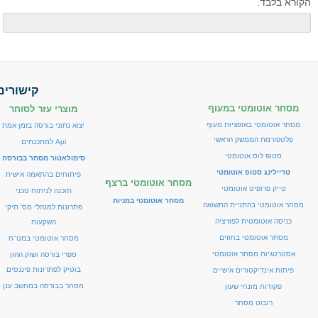
הקורא בלבד.
קישורים
מסחר אוטומטי במעוף
מוצרי עזר לסוחר
מסחר אוטומטי באופציות מעוף
יצוא נתוני בורסה בזמן אמת
פלטפורמת הממשק הראשי
Api למתכנתים
סטופ לוס אוטומטי
סימולאטור מסחר בבורסה
טריילינג סטופ אוטומטי
פיתוחים בהתאמה אישית
מסחר אוטומטי ברצף
טייק פרופיט אוטומטי
תוכנה לניתוח טכני
מסחר אוטומטי במניות
מסחר אוטומטי בהתניית התשואה
פתרונות למנהלי מס' תיקי
כניסה אוטומטית לפוזיציה
השקעות
מסחר אוטומטי בחוזים
מסחר אוטומטי במט"ח
אסטרטגיות מסחר אוטומטי
ספרי בורסה ושוק ההון
בוטיק לפתרונות פיננסים
פיתוח אינדיקטורים אישיים
מסחר בבורסה במחשב ענן
פקודות מונחי שעון
רובוט מסחר