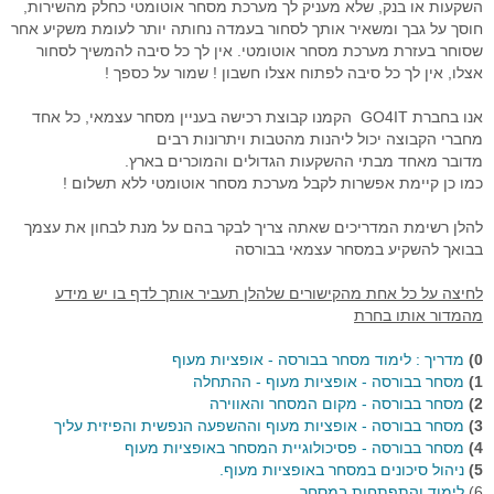
השקעות או בנק, שלא מעניק לך מערכת מסחר אוטומטי כחלק מהשירות,
חוסך על גבך ומשאיר אותך לסחור בעמדה נחותה יותר לעומת משקיע אחר
רובוט מסחר
שסוחר בעזרת מערכת מסחר אוטומטי. אין לך כל סיבה להמשיך לסחור
אצלו, אין לך כל סיבה לפתוח אצלו חשבון ! שמור על כספך !
מסחר אוטומטי בהתניית התשואה
אנו בחברת GO4IT הקמנו קבוצת רכישה בעניין מסחר עצמאי, כל אחד
יצוא נתוני זמן אמת
מחברי הקבוצה יכול ליהנות מהטבות ויתרונות רבים
מדובר מאחד מבתי ההשקעות הגדולים והמוכרים בארץ.
סימולאטור מסחר בבורסה
כמו כן קיימת אפשרות לקבל מערכת מסחר אוטומטי ללא תשלום !
פיתוחים אישים - רובוטי מסחר
להלן רשימת המדריכים שאתה צריך לבקר בהם על מנת לבחון את עצמך
בבואך להשקיע במסחר עצמאי בבורסה
תוכנה לניתוח טכני
לחיצה על כל אחת מהקישורים שלהלן תעביר אותך לדף בו יש מידע
בוטיק לפתרונות תוכנה
מהמדור אותו בחרת
מסחר בבורסה במחשב ענן
0)
מדריך : לימוד מסחר בבורסה - אופציות מעוף
1)
מסחר בבורסה - אופציות מעוף - ההתחלה
שאלות ותשובות
2)
מסחר בבורסה - מקום המסחר והאווירה
3)
מסחר בבורסה - אופציות מעוף וההשפעה הנפשית והפיזית עליך
דרישות מערכת המסחר
4)
מסחר בבורסה - פסיכולוגיית המסחר באופציות מעוף
5)
ניהול סיכונים במסחר באופציות מעוף.
פתרונות למנהלי תיקים
6)
לימוד והתפתחות במסחר.