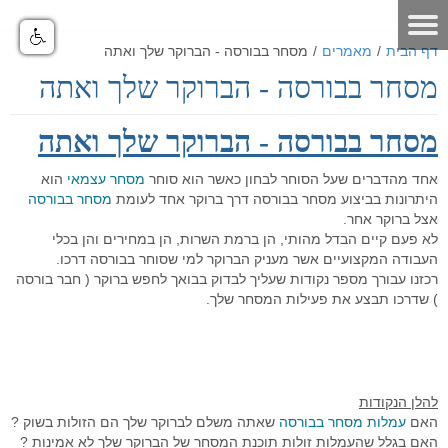
דף הבית
/
מאמרים
/
מסחר בבורסה - הברוקר שלך ואתה
מסחר בבורסה - הברוקר שלך ואתה
דף הבית
אודות
מסחר בבורסה - הברוקר שלך ואתה
מאמרים
אודות האתר
אחד מהדברים שעל הסוחר לבחון כאשר הוא סוחר
מסחר עצמאי
הוא
היתרונות בביצוע
מסחר בבורסה דרך ברוקר אחד לעומת
מסחר בבורסה
אודות חברת GO4IT
כלים לסוחר
מאמרים שוק ההון
אצל ברוקר אחר.
לא פעם קיים הבדל מהותי, הן ברמת השרות, הן במחירים והן בכלי
מונחי שוק ההון
כלים לסוחר
פורום שוק ההון
הסיכון במסחר בבורסה
העבודה המקצועיים אשר מעניק הברוקר למי שסוחר בבורסה דרכו.
רכזנו עבורך מספר נקודות שעליך לבדוק בבואך לחפש ברוקר ( חבר בורסה
לוח ארועים
פורום אופציות מעוף
נתונים כלכליים
כלים למסחר בישראל
הכר את מערכת המסחר
) שדרכו תבצע את פעילות המסחר שלך.
תקנון האתר
פורום ניתוח טכני
מערכת מסחר
כלים למסחר בחול
הכר את מערכת המסחר
מחשבון המרת מטבעות
דרושים
פורום מטח
מערכת מסחר FMR
מסחר אוטומטי
כלים לתחזוקת המחשב
סרטוני הדרכה - לשוניות המערכת
יומן אירועים כלכליים עולמי - יומי
להלן הנקודות
הטכנולוגיה
מחשבון פיבוט
קישורים שימושיים
פורום מסחר אוטומטי
סרטוני הדרכה כלליים
מערכת מסחר אוטומטי GO4IT
מסחר עצמאי בבורסה
מסחר אוטומטי במטח
האם
עמלות מסחר בבורסה
שאתה משלם לברוקר שלך הם הזולות בשוק ?
האם בגלל שהעמלות זולות תוכנת המסחר של הברוקר שלך לא אמינות ?