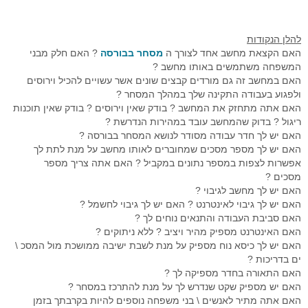
סימולטור מסחר Go4iTrainer
מדריכים מצולמים
מסחר עצמאי
מדדי בורסה עולמיים
מסחר אוטומטי לרצף
קורס פיתוח ובדיקת אסטרטגיות
שאלות נפוצות
מסחר בבורסה
מערכת מידע וציטוטים Go4iTicker
פלטפורמת הממשק הראשית
קורס מטח לסוחרים בזמן אמת
מסחר אוטומטי באופציות מעו"ף
להלן הנקודות
האם הקצאת מחשב אחד לצורך ה
מסחר בבורסה
? האם חלק מבני
חיבור API למתכנתים לבורסה
מערכת מסחר OrderNet 2
מסחר בבורסה
מסחר בבורסה
סטופ לוס אוטומטי
פלטפורמת הממשק הראשית
המשפחה משתמשים באותו מחשב ?
האם במחשב זה גם מורדים קבצים שונים אשר עשויים להכיל וירוסים
API לתכנות למעו"ף
מערכות מסחר
טייק פרופיט אוטומטי
מסחר בבורסה האמריקאית
מסחר אוטומטי בבורסה בחול
סטופ לוס אוטומטי באופציות מעוף
ולפגוע בעבודה התקינה שלך במהלך המסחר ?
האם אתה מתחזק את המחשב ? בודק שאין וירוסים ? בודק שאין תוכנות
API למתכנתים לרצף
חוזים עתידיים
מסחר בוול סטריט
פקודות מונחי שעון
טריילינג סטופ אוטומטי באופציות
ריגול ? בדוק שהמחשב עובד במהירות הנדרשת ?
האם יש לך חדר עבודה מסודר לנושא המסחר בבורסה ?
ניהול תיקים
אינדיקטורים
טייק פרופיט אוטומטי במעוף
האם יש לך מספר מסכים שמחוברים לאותו מחשב על מנת לתת לך
אפשרות לצפות במספר נתונים במקביל ? האם אתה צריך מספר
פקודות עוקבות באופציות מעוף
מסכים ?
האם יש לך מחשב לגיבוי ?
כניסה אוטומטית לפוזיציה במעוף
האם יש לך גיבוי לאינטרנט ? האם יש לך גיבוי לחשמל ?
האם סביבת העבודה והתנאים נוחים לך ?
מסחר אוטומטי בחוזים
האם האינטרנט מספיק מהיר ויציב ? ללא ניתוקים ?
האם יש לך כיסא נוח מספיק על מנת לשבת ישיבה ממושכת מול המסכ \
אסטרטגיות מסחר אוטומטי במעוף
ים בדריכות ?
האם התאורה בחדר מספיקה לך ?
פיתוח אינדיקטורים אישיים
האם יש מספיק שקט שנדרש לך על מנת להתרכז במסחר ?
האם אתה מתיר לאנשים \ בני משפחה נוספים להיות בקרבתך בזמן
פקודות מונחי שעון