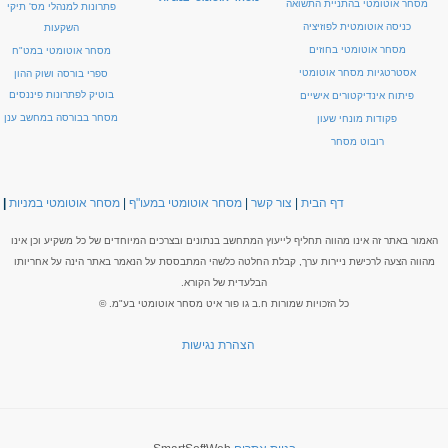
מסחר אוטומטי בהתניית התשואה
פתרונות למנהלי מס' תיקי
כניסה אוטומטית לפוזיציה
השקעות
מסחר אוטומטי בחוזים
מסחר אוטומטי במט"ח
אסטרטגיות מסחר אוטומטי
ספרי בורסה ושוק ההון
בוטיק לפתרונות פיננסים
פיתוח אינדיקטורים אישיים
מסחר בבורסה במחשב ענן
פקודות מונחי שעון
רובוט מסחר
דף הבית
|
צור קשר
|
מסחר אוטומטי במעו"ף
|
מסחר אוטומטי במניות
|
האמור באתר זה אינו מהווה תחליף לייעוץ המתחשב בנתונים ובצרכים המיוחדים של כל משקיע וכן אינו
מהווה הצעה לרכישת ניירות ערך, קבלת החלטה כלשהי המתבססת על הנאמר באתר הינה על אחריותו
הבלעדית של הקורא.
כל הזכויות שמורות ח.ב גו פור איט מסחר אוטומטי בע"מ. ©
הצהרת נגישות