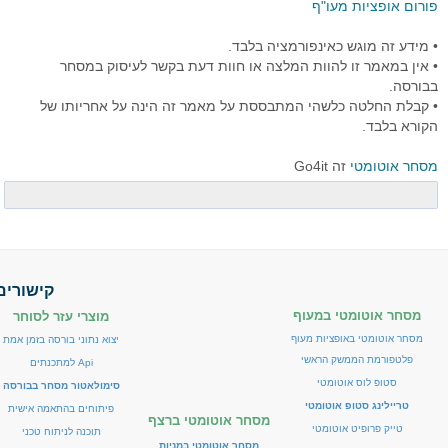
פורום אופציות מעו"ף
• מידע זה מוגש כאינפורמציה בלבד.
• אין במאמר זו להוות המלצה או חוות דעת בקשר לעיסוק במסחר
בבורסה.
• קבלת החלטה כלשהי המתבססת על מאמר זה הינה על אחריותו של
הקורא בלבד.
מסחר אוטומטי
זה Go4it
קישורים
מסחר אוטומטי במעוף
מוצרי עזר לסוחר
מסחר אוטומטי באופציות מעוף
יצוא נתוני בורסה בזמן אמת
פלטפורמת הממשק הראשי
Api למתכנתים
סטופ לוס אוטומטי
סימולאטור מסחר בבורסה
טריילינג סטופ אוטומטי
פיתוחים בהתאמה אישית
מסחר אוטומטי ברצף
טייק פרופיט אוטומטי
תוכנה לניתוח טכני
מסחר אוטומטי במניות