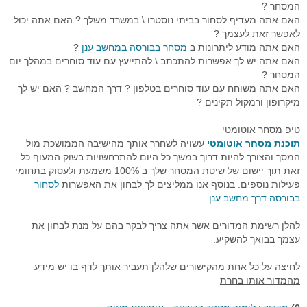
המסחר ?
האם אתה מעדיף לסחור בביתי נוסטרו \ במשרד משלך ? האם אתה יכול
רובוט מסחר
לאפשר זאת לעצמך ?
האם אתה מודע ליתרונות ב
מסחר בבורסה במחשב ענן
?
מסחר אוטומטי בהתניית התשואה
האם אתה יש לך אפשרות להתכתב \ להתייעץ עם עוד סוחרים במהלך יום
המסחר ?
יצוא נתוני זמן אמת
האם אתה משוחח עם עוד סוחרים בטלפון ? דרך המחשב ? האם יש לך
מיקרופון ורמקול תקינים ?
סימולאטור מסחר בבורסה
טיפ מסחר אוטומטי
פיתוחים אישים - רובוטי מסחר
תוכנת מסחר אוטומטי
עשויה לשחרר אותך מהישיבה הממושכת מול
המסך והצורך להיות דרוך במשך כל היום להתרחשויות בשוק המעוף כל
תוכנה לניתוח טכני
זאת תוך יישום של שיטת המסחר שלך ב 100% משמעת ולעסוק בתחומי
פעילות נוספים. בנוסף אנו ממליצים לך לבחון את האפשרות
לסחור
בוטיק לפתרונות תוכנה
בבורסה דרך מחשב ענן
מסחר בבורסה במחשב ענן
להלן רשימת המדורים אשר אתה צריך לבקר בהם על מנת לבחון את
עצמך בבואך להשקיע.
שאלות ותשובות
לחיצה על כל אחת מהקישורים שלהלן תעביר אותך לדף בו יש מידע
דרישות מערכת המסחר
מהמדור אותו בחרת
פתרונות למנהלי תיקים