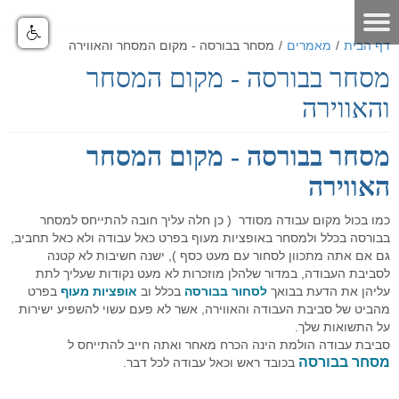
דף הבית
/
מאמרים
/
מסחר בבורסה - מקום המסחר והאווירה
מסחר בבורסה - מקום המסחר
דף הבית
והאווירה
אודות
מסחר בבורסה - מקום המסחר
מאמרים
אודות האתר
האווירה
אודות חברת GO4IT
כלים לסוחר
מאמרים שוק ההון
כמו בכול מקום עבודה מסודר ( כן חלה עליך חובה להתייחס למסחר
מונחי שוק ההון
כלים לסוחר
פורום שוק ההון
הסיכון במסחר בבורסה
בבורסה בכלל ולמסחר באופציות מעוף בפרט כאל עבודה ולא כאל תחביב,
גם אם אתה מתכוון לסחור עם מעט כסף ), ישנה חשיבות לא קטנה
לוח ארועים
פורום אופציות מעוף
נתונים כלכליים
כלים למסחר בישראל
הכר את מערכת המסחר
לסביבת העבודה, במדור שלהלן מוזכרות לא מעט נקודות שעליך לתת
עליהן את הדעת בבואך
לסחור בבורסה
בכלל וב
אופציות מעוף
בפרט
תקנון האתר
פורום ניתוח טכני
מערכת מסחר
כלים למסחר בחול
הכר את מערכת המסחר
מחשבון המרת מטבעות
מהביט של סביבת העבודה והאווירה, אשר לא פעם עשוי להשפיע ישירות
על התשואות שלך.
דרושים
פורום מטח
מערכת מסחר FMR
מסחר אוטומטי
כלים לתחזוקת המחשב
סרטוני הדרכה - לשוניות המערכת
יומן אירועים כלכליים עולמי - יומי
סביבת עבודה הולמת הינה הכרח מאחר ואתה חייב להתייחס ל
מסחר בבורסה
בכובד ראש וכאל עבודה לכל דבר.
הטכנולוגיה
מחשבון פיבוט
קישורים שימושיים
פורום מסחר אוטומטי
סרטוני הדרכה כלליים
מערכת מסחר אוטומטי GO4IT
מסחר עצמאי בבורסה
מסחר אוטומטי במטח